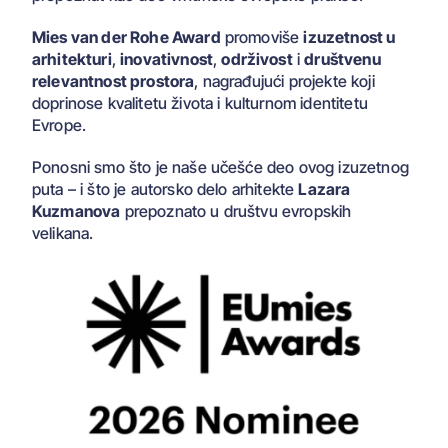
Mies van der Rohe Award
promoviše
izuzetnost u
arhitekturi
,
inovativnost
,
održivost
i
društvenu
relevantnost prostora
, nagrađujući projekte koji
doprinose kvalitetu života i kulturnom identitetu
Evrope.
Ponosni smo što je naše učešće deo ovog izuzetnog
puta – i što je autorsko delo arhitekte
Lazara
Kuzmanova
prepoznato u društvu evropskih
velikana.