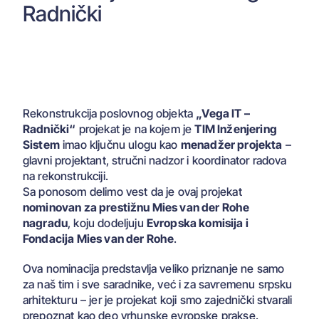
Radnički
Rekonstrukcija poslovnog objekta
„Vega IT –
Radnički“
projekat je na kojem je
TIM Inženjering
Sistem
imao ključnu ulogu kao
menadžer projekta
–
glavni projektant, stručni nadzor i koordinator radova
na rekonstrukciji.
Sa ponosom delimo vest da je ovaj projekat
nominovan za prestižnu Mies van der Rohe
nagradu
, koju dodeljuju
Evropska komisija i
Fondacija Mies van der Rohe
.
Ova nominacija predstavlja veliko priznanje ne samo
za naš tim i sve saradnike, već i za savremenu srpsku
arhitekturu – jer je projekat koji smo zajednički stvarali
prepoznat kao deo vrhunske evropske prakse.