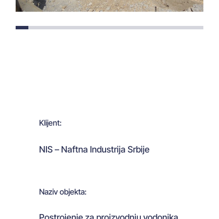
Klijent:
NIS – Naftna Industrija Srbije
Naziv objekta:
Postrojenje za proizvodnju vodonika