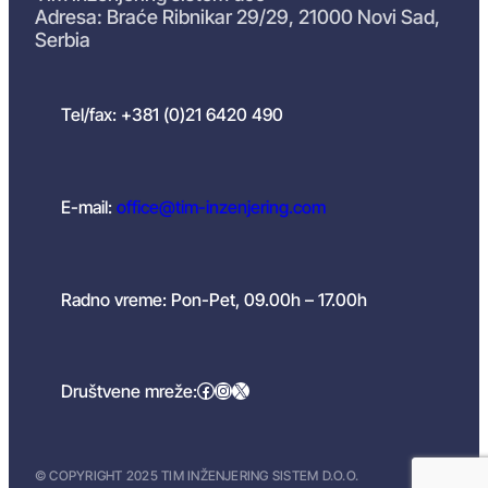
Adresa: Braće Ribnikar 29/29, 21000 Novi Sad,
Serbia
Tel/fax: +381 (0)21 6420 490
E-mail:
office@tim-inzenjering.com
Radno vreme: Pon-Pet, 09.00h – 17.00h
Facebook
Instagram
X
Društvene mreže:
© COPYRIGHT 2025 TIM INŽENJERING SISTEM D.O.O.