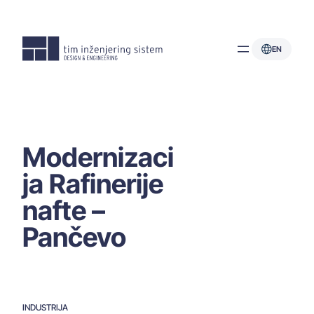
Skoči
na
sadržaj
EN
Modernizaci
ja Rafinerije
nafte –
Pančevo
INDUSTRIJA