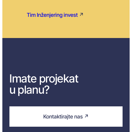
Tim Inženjering invest
↗
Imate projekat
u planu?
Kontaktirajte nas ↗