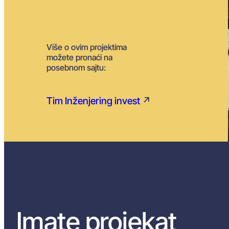
Više o ovim projektima
možete pronaći na
posebnom sajtu:
Tim Inženjering invest
↗
Imate projekat