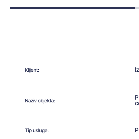
I
Klijent:
P
Naziv objekta:
c
P
Tip usluge: