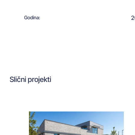
2
Godina:
Slični projekti