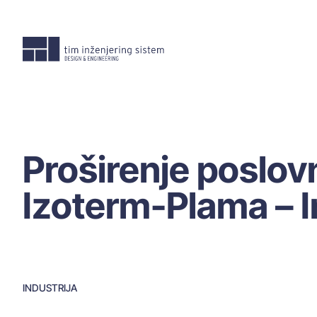
Skoči
na
sadržaj
Proširenje poslo
Izoterm-Plama – I
INDUSTRIJA