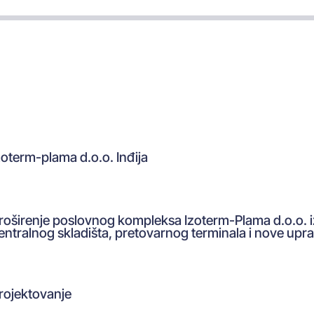
zoterm-plama d.o.o. Inđija
roširenje poslovnog kompleksa Izoterm-Plama d.o.o.
entralnog skladišta, pretovarnog terminala i nove up
rojektovanje