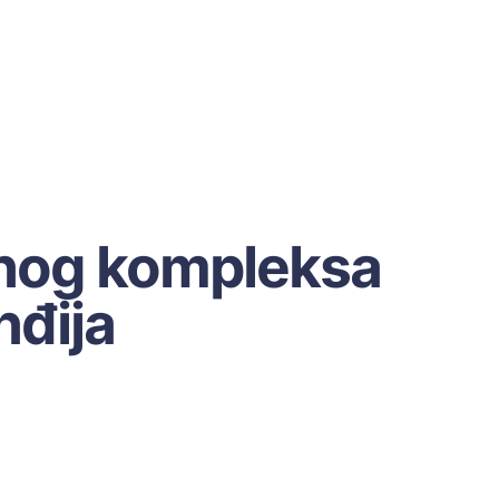
vnog kompleksa
nđija