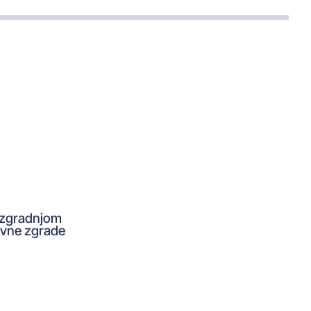
 izgradnjom
ravne zgrade