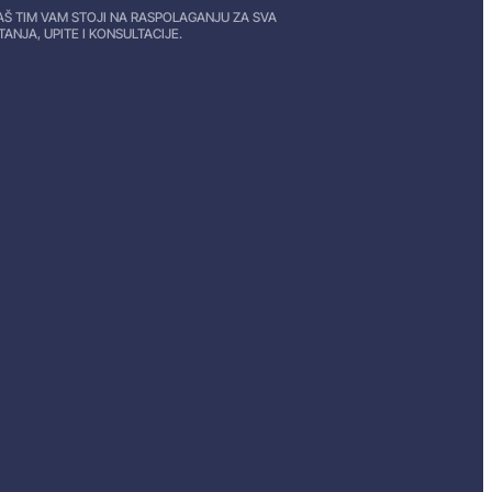
AŠ TIM VAM STOJI NA RASPOLAGANJU ZA SVA
ITANJA, UPITE I KONSULTACIJE.