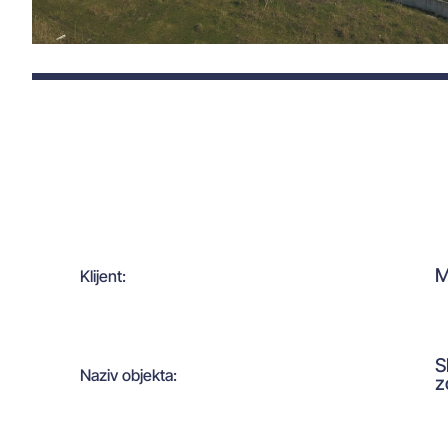
M
Klijent:
S
Naziv objekta:
z