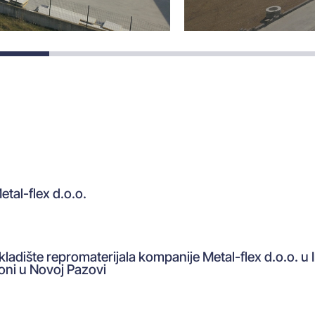
etal-flex d.o.o.
kladište repromaterijala kompanije Metal-flex d.o.o. u I
oni u Novoj Pazovi