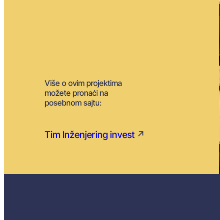
Više o ovim projektima
možete pronaći na
posebnom sajtu:
Tim Inženjering invest
↗