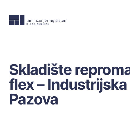
Skoči
na
sadržaj
Skladište reproma
flex – Industrijsk
Pazova