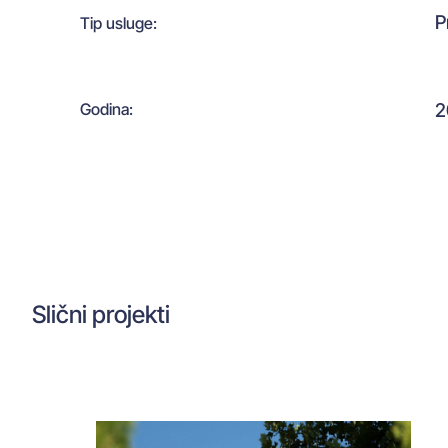
P
Tip usluge:
2
Godina:
Slični projekti